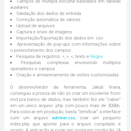
Campos de múltipla escolha baseados em tabelas
auxiliares
Validação dos dados de entrada
Correção automática de valores
Upload de arquivos
Captura e envio de imagens
Importação/Exportação dos dados em .csv
Apresentação de pop-ups com informações sobre
o preenchimento dos campos
Pesquisa de registros: =, >, <, texto e
Regex
Pesquisas complexas envolvendo múltiplos
operadores e campos
Criação e armazenamento de visões customizadas
O desenvolvedor da ferramenta, Jakub Vrana,
conseguiu a proeza de não só criar um excelente front-
end pra banco de dados, mas também fez ele “caber”
em um único arquivo .php com pouco mais de 300kb.
Para colocar em produção, basta “temificar” a interface
com um arquivo
adminer.css
, criar um pequeno
index.php que aponte para o arquivo compilado e
pronto. A aplicação já pode ser posta em produção. (A