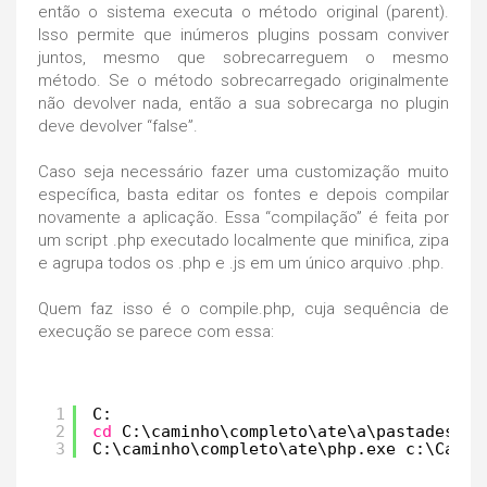
então o sistema executa o método original (parent).
Isso permite que inúmeros plugins possam conviver
juntos, mesmo que sobrecarreguem o mesmo
método. Se o método sobrecarregado originalmente
não devolver nada, então a sua sobrecarga no plugin
deve devolver “false”.
Caso seja necessário fazer uma customização muito
específica, basta editar os fontes e depois compilar
novamente a aplicação. Essa “compilação” é feita por
um script .php executado localmente que minifica, zipa
e agrupa todos os .php e .js em um único arquivo .php.
Quem faz isso é o compile.php, cuja sequência de
execução se parece com essa:
1
C: 
2
cd
C:\caminho\completo\ate\a\pastadestin
3
C:\caminho\completo\ate\php.exe c:\Camin